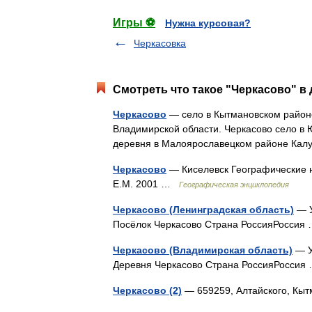
Игры ⚽
Нужна курсовая?
Черкасовка
Смотреть что такое "Черкасово" в 
Черкасово
— село в Кытмановском районе
Владимирской области. Черкасово село в
деревня в Малоярославецком районе Кал
Черкасово
— Киселевск Географические н
Е.М. 2001 …
Географическая энциклопедия
Черкасово (Ленинградская область)
— У
Посёлок Черкасово Страна РоссияРосси
Черкасово (Владимирская область)
— У
Деревня Черкасово Страна РоссияРосси
Черкасово (2)
— 659259, Алтайского, Кы