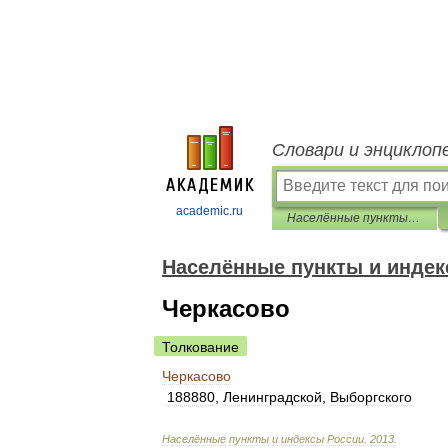
Словари и энциклоп
academic.ru
Населённые пункты и индексы России
Населённые пункты и индек
Черкасово
Толкование
Черкасово
188880
,
Ленинградской
,
Выборгского
Населённые
пункты
и
индексы
России
.
2013
.