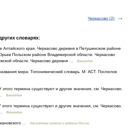
Черкасово (2)
других словарях:
 Алтайского края. Черкасово деревня в Петушинском районе
 Юрьев Польском районе Владимирской области. Черкасово
ужской области. Черкасово деревня …
Википедия
азвания мира: Топонимический словарь. М: АСТ. Поспелов
 этого термина существуют и другие значения, см. Черкасово.
я …
Википедия
 этого термина существуют и другие значения, см. Черкасово.
я …
Википедия
тмановского …
Населённые пункты и индексы России