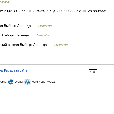
словарь
: 60°39′39″ с. ш. 28°52′51″ в. д. / 60.660833° с. ш. 28.880833°
ал Выборг Легенда …
Википедия
л Выборг Легенда …
Википедия
кий вокзал Выборг Легенда …
Википедия
ка
,
Реклама на сайте
18+
omla,
Drupal,
WordPress, MODx.