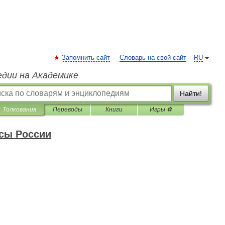
Запомнить сайт
Словарь на свой сайт
RU
едии на Академике
Найти!
Толкования
Переводы
Книги
Игры ⚽
сы России