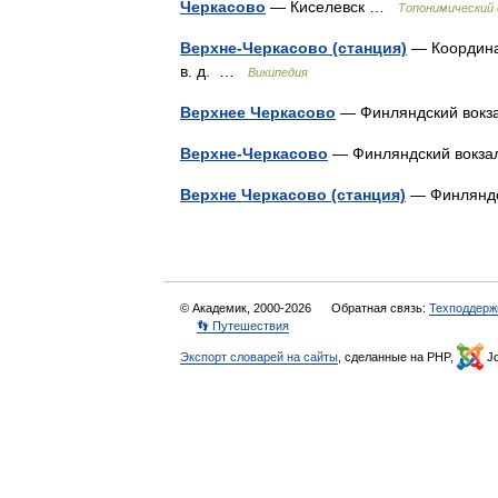
Черкасово
— Киселевск …
Топонимический 
Верхне-Черкасово (станция)
— Координаты
в. д. …
Википедия
Верхнее Черкасово
— Финляндский вокз
Верхне-Черкасово
— Финляндский вокза
Верхне Черкасово (станция)
— Финляндс
© Академик, 2000-2026
Обратная связь:
Техподдерж
👣 Путешествия
Экспорт словарей на сайты
, сделанные на PHP,
Jo